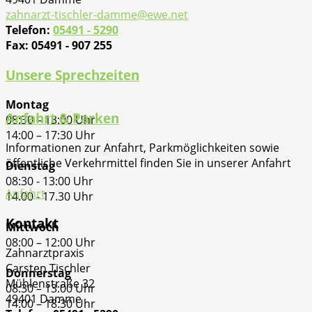
zahnarzt-tischler-damme@ewe.net
Telefon:
05491 - 5290
Fax: 05491 - 907 255
Unsere Sprechzeiten
Montag
Anfahrt & Parken
08:30 – 13:00 Uhr
14:00 – 17:30 Uhr
Informationen zur Anfahrt, Parkmöglichkeiten sowie
öffentliche Verkehrmittel finden Sie in unserer Anfahrt
Dienstag
08:30 - 13:00 Uhr
Anfahrt
14.00 - 17.30 Uhr
Kontakt
Mittwoch
08:00 – 12:00 Uhr
Zahnarztpraxis
Carsten Tischler
Donnerstag
Mühlenstraße 32
08:30 – 13:00 Uhr
49401 Damme
14:00 – 18:30 Uhr