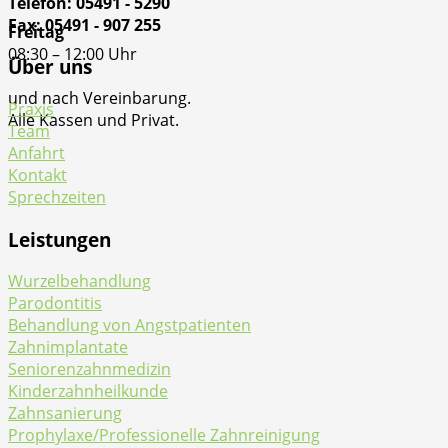
Telefon: 05491 - 5290
Fax: 05491 - 907 255
Freitag
08:30 – 12:00 Uhr
Über uns
und nach Vereinbarung.
Praxis
Alle Kassen und Privat.
Team
Anfahrt
Kontakt
Sprechzeiten
Leistungen
Wurzelbehandlung
Parodontitis
Behandlung von Angstpatienten
Zahnimplantate
Seniorenzahnmedizin
Kinderzahnheilkunde
Zahnsanierung
Prophylaxe/Professionelle Zahnreinigung