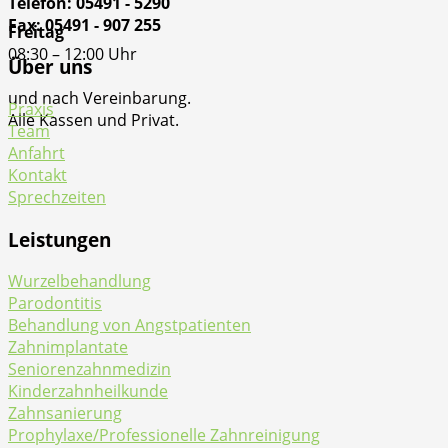
Telefon: 05491 - 5290
Fax: 05491 - 907 255
Freitag
08:30 – 12:00 Uhr
Über uns
und nach Vereinbarung.
Praxis
Alle Kassen und Privat.
Team
Anfahrt
Kontakt
Sprechzeiten
Leistungen
Wurzelbehandlung
Parodontitis
Behandlung von Angstpatienten
Zahnimplantate
Seniorenzahnmedizin
Kinderzahnheilkunde
Zahnsanierung
Prophylaxe/Professionelle Zahnreinigung