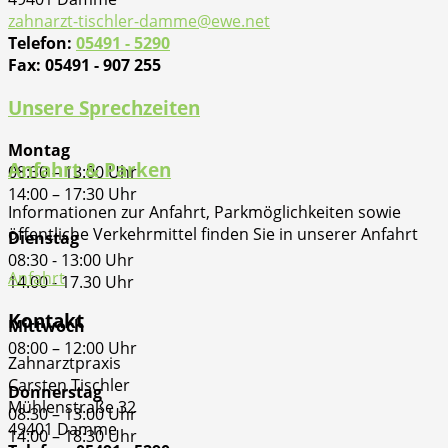
zahnarzt-tischler-damme@ewe.net
Telefon:
05491 - 5290
Fax: 05491 - 907 255
Unsere Sprechzeiten
Montag
Anfahrt & Parken
08:30 – 13:00 Uhr
14:00 – 17:30 Uhr
Informationen zur Anfahrt, Parkmöglichkeiten sowie
öffentliche Verkehrmittel finden Sie in unserer Anfahrt
Dienstag
08:30 - 13:00 Uhr
Anfahrt
14.00 - 17.30 Uhr
Kontakt
Mittwoch
08:00 – 12:00 Uhr
Zahnarztpraxis
Carsten Tischler
Donnerstag
Mühlenstraße 32
08:30 – 13:00 Uhr
49401 Damme
14:00 – 18:30 Uhr